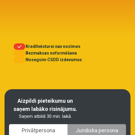
Kredītvēsturei nav nozīmes
Bezmaksas noformēšana
Nosegsim CSDD izdevumus
Aizpildi pieteikumu un
saņem labāko risinājumu.
Saņem atbildi 30 min. laikā.
Privātpersona
Juridiska persona