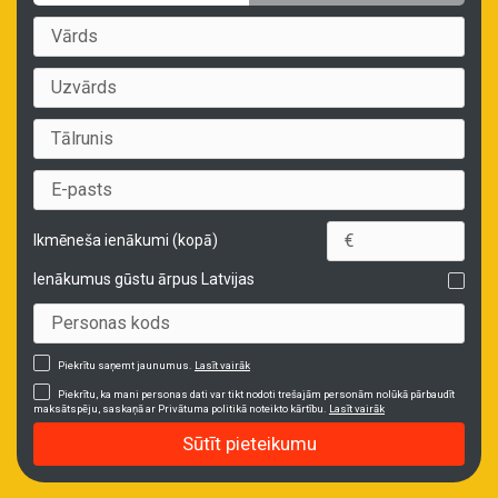
Ikmēneša ienākumi (kopā)
Ienākumus gūstu ārpus Latvijas
Piekrītu saņemt jaunumus.
Lasīt vairāk
Piekrītu, ka mani personas dati var tikt nodoti trešajām personām nolūkā pārbaudīt
maksātspēju, saskaņā ar Privātuma politikā noteikto kārtību.
Lasīt vairāk
Sūtīt pieteikumu