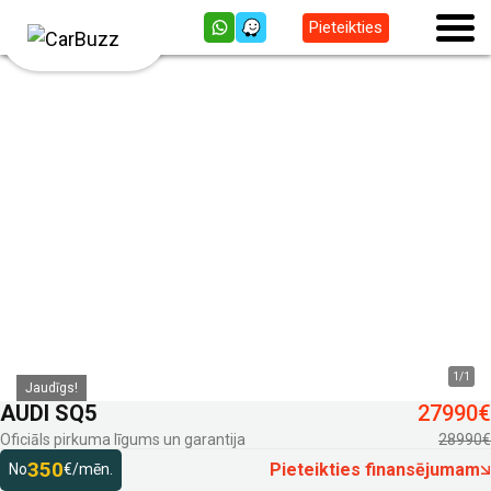
Pieteikties
1
/
1
Jaudīgs!
AUDI SQ5
27990€
Oficiāls pirkuma līgums un garantija
28990€
350
Pieteikties finansējumam
No
€/mēn.