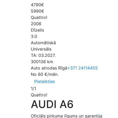
4790
€
5990€
Quattro!
2006
Dīzelis
3.0
Automātiskā
Universāls
TA: 03.2027.
300138 km
Auto atrodas Rīgā
+371
24114455
No
60
€/mēn.
Pieteikties
1
/
1
Quattro!
AUDI A6
Oficiāls pirkuma līgums un garantija