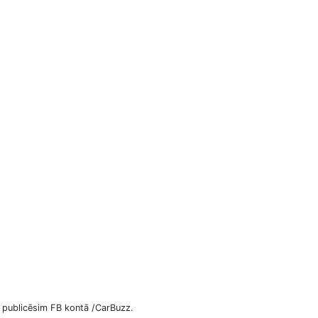
n publicēsim FB kontā /CarBuzz.