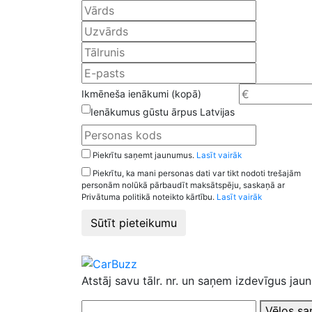
Ikmēneša ienākumi (kopā)
Ienākumus gūstu ārpus Latvijas
Piekrītu saņemt jaunumus.
Lasīt vairāk
Piekrītu, ka mani personas dati var tikt nodoti trešajām
personām nolūkā pārbaudīt maksātspēju, saskaņā ar
Privātuma politikā noteikto kārtību.
Lasīt vairāk
Sūtīt pieteikumu
Atstāj savu tālr. nr. un saņem izdevīgus jau
Vēlos sa