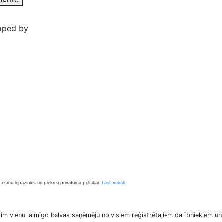
loped by
a esmu iepazinies un piekrītu privātuma politikai.
Lasīt vairāk
im vienu laimīgo balvas saņēmēju no visiem reģistrētajiem dalībniekiem u