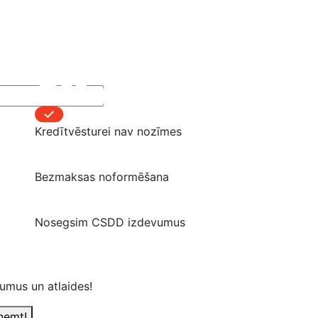
Kredītvēsturei nav nozīmes
Bezmaksas noformēšana
Nosegsim CSDD izdevumus
numus un atlaides!
ņemt!