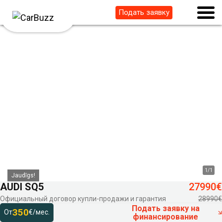
Подать заявку
1
/
1
Jaudīgs!
AUDI SQ5
27990€
Официальный договор купли-продажи и гарантия
28990€
Подать заявку на
350
От
€/мес.
финансирование