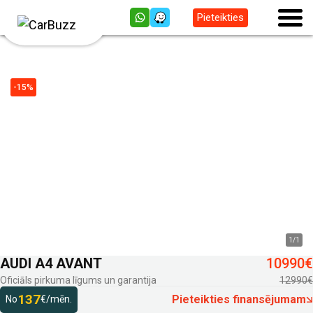
Pieteikties
-15%
1
/
1
AUDI A4 AVANT
10990€
Oficiāls pirkuma līgums un garantija
12990€
137
Pieteikties finansējumam
No
€/mēn.