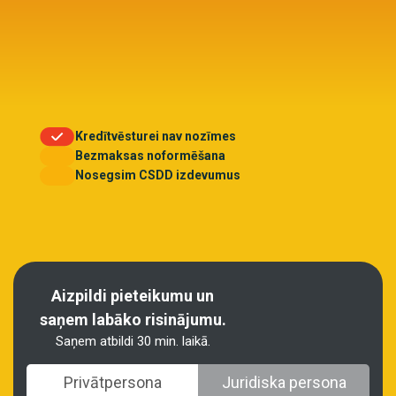
Kredītvēsturei nav nozīmes
Bezmaksas noformēšana
Nosegsim CSDD izdevumus
Aizpildi pieteikumu un
saņem labāko risinājumu.
Saņem atbildi 30 min. laikā.
Privātpersona
Juridiska persona