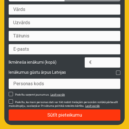
Ikmēneša ienākumi (kopā)
Ienākumus gūstu ārpus Latvijas
Piekrītu saņemt jaunumus.
Lasīt vairāk
Piekrītu, ka mani personas dati var tikt nodoti trešajām personām nolūkā pārbaudīt
maksātspēju, saskaņā ar Privātuma politikā noteikto kārtību.
Lasīt vairāk
Sūtīt pieteikumu