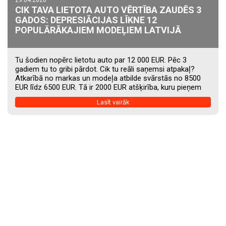
CIK TAVA LIETOTA AUTO VĒRTĪBA ZAUDĒS 3
GADOS: DEPRESIĀCIJAS LĪKNE 12
POPULĀRĀKAJIEM MODEĻIEM LATVIJĀ
Tu šodien nopērc lietotu auto par 12 000 EUR. Pēc 3
gadiem tu to gribi pārdot. Cik tu reāli saņemsi atpakaļ?
Atkarībā no markas un modeļa atbilde svārstās no 8500
EUR līdz 6500 EUR. Tā ir 2000 EUR atšķirība, kuru pieņem
jau pirkuma brīdī, kaut arī par to neviens nerunā. Šis raksts
Lasīt vairāk
parāda auto vērtības zudumu 3 gadu logā 12
populārākajiem lietotiem auto modeļiem Latvijā 2026. gadā.
Skaitļi balstās uz Latvijas otrreizējā tirgus tendencēm
pēdējos 5 gados un tipiska 5...