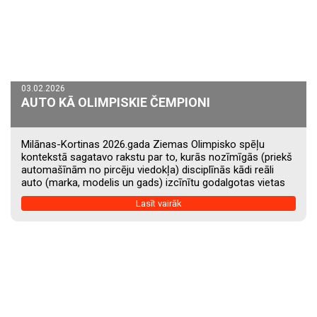
03.02.2026
AUTO KĀ OLIMPISKIE ČEMPIONI
Milānas-Kortinas 2026.gada Ziemas Olimpisko spēļu
kontekstā sagatavo rakstu par to, kurās nozīmīgās (priekš
automašīnām no pircēju viedokļa) disciplīnās kādi reāli
auto (marka, modelis un gads) izcīnītu godalgotas vietas
mūsu prognožu ekspertu vērtējumā un ticami pamato
Lasīt vairāk
kāpēc. Proti, kādi auto iegūtu zelta, sudraba un bronzas
medaļas tādās asprātīgās, bet pircējam un lietotājam
nozīmīgās disciplīnās kā: Šorttreks pilsētā, Tālo distanču
slēpošana, Eko-bio-tlons, 4x4 bobslejs, Daiļstilošana,
Elektriskais hokejs, Turbo gigants, Minivenu skeletons.