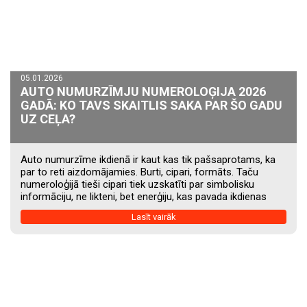
05.01.2026
AUTO NUMURZĪMJU NUMEROLOĢIJA 2026
GADĀ: KO TAVS SKAITLIS SAKA PAR ŠO GADU
UZ CEĻA?
Auto numurzīme ikdienā ir kaut kas tik pašsaprotams, ka
par to reti aizdomājamies. Burti, cipari, formāts. Taču
numeroloģijā tieši cipari tiek uzskatīti par simbolisku
informāciju, ne likteni, bet enerģiju, kas pavada ikdienas
kustību. Šis gads numurzīmju numeroloģijā nav par krasām
Lasīt vairāk
pārmaiņām. Tas vairāk runā par ritmu, konsekvenci un
virzienu, kādā kusties ikdienā. Tieši tāpēc auto skaitlis šajā
gadā kļūst interesants, tas neuzspiež, bet nedaudz ievirza.
Kā aprēķināt savas auto numurzīmes skaitli? Aprēķins ir
vienkāršs. Saskaiti visus ciparus, kas redzami uz...