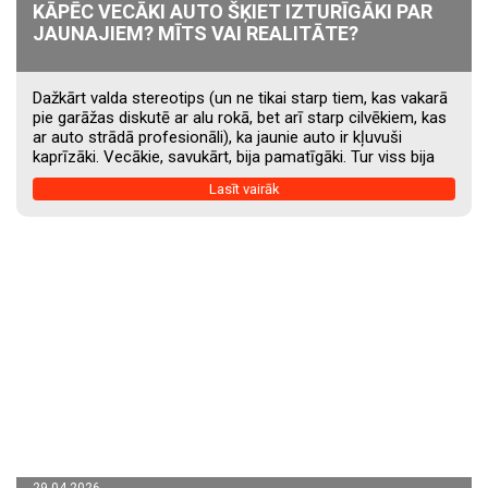
KĀPĒC VECĀKI AUTO ŠĶIET IZTURĪGĀKI PAR
JAUNAJIEM? MĪTS VAI REALITĀTE?
Dažkārt valda stereotips (un ne tikai starp tiem, kas vakarā
pie garāžas diskutē ar alu rokā, bet arī starp cilvēkiem, kas
ar auto strādā profesionāli), ka jaunie auto ir kļuvuši
kaprīzāki. Vecākie, savukārt, bija pamatīgāki. Tur viss bija
vienkāršāks, robustāks, “no dzelzs, nevis no plastmasas”.
Lasīt vairāk
Ritošā daļa izturīgāka, motori nenobraucami, elektronika tik
daudz, cik vajag, nevis tik daudz, cik var ielikt. Un, protams,
zāle bija zaļāka. Jauda dabīgāka. Un auto, šķiet, bija
audzināti citādi – nevis kā šodienas slimīgie bērni,...
29.04.2026