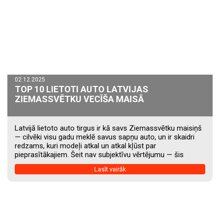
02.12.2025
TOP 10 LIETOTI AUTO LATVIJAS
ZIEMASSVĒTKU VECĪŠA MAISĀ
Latvijā lietoto auto tirgus ir kā savs Ziemassvētku maisiņš
— cilvēki visu gadu meklē savus sapņu auto, un ir skaidri
redzams, kuri modeļi atkal un atkal kļūst par
pieprasītākajiem. Šeit nav subjektīvu vērtējumu — šis
saraksts balstīts ekskluzīvi uz reāliem meklējumiem
Lasīt vairāk
Latvijā. Šie ir TOP 10 meklētākie lietotie auto Latvijā, pēc
SS.lv populārāko sludinājumu datiem un CSDD reģistrācijas
statistikas. 1. Volkswagen Passat VW Passat ir Latvijas
klasika. Tas ir viens no visvietā reģistrētajiem lietotajiem
auto Latvijā, un SS.lv tas ir...