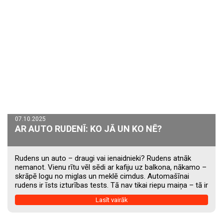
07.10.2025
AR AUTO RUDENĪ: KO JĀ UN KO NĒ?
Rudens un auto – draugi vai ienaidnieki? Rudens atnāk
nemanot. Vienu rītu vēl sēdi ar kafiju uz balkona, nākamo –
skrāpē logu no miglas un meklē cimdus. Automašīnai
rudens ir īsts izturības tests. Tā nav tikai riepu maiņa – tā ir
vesela pārbaudes sezona. Tāpēc šis raksts ir Tavs “Ko jā
Lasīt vairāk
un ko nē” ceļvedis. Ko noteikti jādara (JĀ) 1. Pārbaudi
akumulatoru. Rudenī sākas mitrums un aukstums –
akumulatoram tas nepatīk. Ja iedarbināšana kļūst gausa,