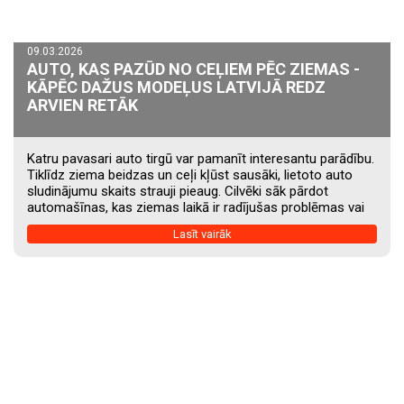
09.03.2026
AUTO, KAS PAZŪD NO CEĻIEM PĒC ZIEMAS -
KĀPĒC DAŽUS MODEĻUS LATVIJĀ REDZ
ARVIEN RETĀK
Katru pavasari auto tirgū var pamanīt interesantu parādību.
Tiklīdz ziema beidzas un ceļi kļūst sausāki, lietoto auto
sludinājumu skaits strauji pieaug. Cilvēki sāk pārdot
automašīnas, kas ziemas laikā ir radījušas problēmas vai
vienkārši vairs neatbilst ikdienas vajadzībām. Tajā pašā
Lasīt vairāk
laikā uz ceļiem arvien retāk var redzēt dažus auto
modeļus, kas agrāk bija ļoti populāri. Daļa no tiem vienkārši
noveco, bet citus īpašnieki pārdod tieši pēc ziemas, kad
kļūst skaidrs, ka uzturēšana vairs nav tik vienkārša.
Pavasaris bieži kļūst par brīdi,...