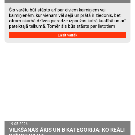
Šis varētu būt stāsts arī par diviem kaimiņiem vai
kaimiņienēm, kur vienam vēl sejā un prātā ir ziedonis, bet
otram skarbā dzīves pieredze izpaužas katrā kustībā un arī
pateiktajā teikumā. Tomēr šis būs stāsts par lietotiem
automobiļiem, jo ikviens, kurš kādreiz meklējis lietotu
Lasīt vairāk
automašīnu, ir saskāries ar interesantu parādību. Divi
vienas markas un viena modeļa auto. Līdzīgs vecums.
Līdzīgs nobraukums. Taču viens izskatās un sajūtās brauc
gandrīz kā jauns, bet otrs rada pārliecību, ka tūlīt izjuks.
Kāpēc tā notiek? Atbilde...
19.05.2026
VILKŠANAS ĀĶIS UN B KATEGORIJA: KO REĀLI