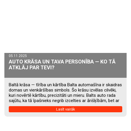
05.11.2025
AUTO KRĀSA UN TAVA PERSONĪBA — KO TĀ
ATKLĀJ PAR TEVI?
Baltā krāsa — tīrība un kārtība Balta automašīna ir skaidras
domas un vienkāršības simbols. Šo krāsu izvēlas cilvēki,
kuri novērtē kārtību, precizitāti un mieru. Balts auto rada
sajūtu, ka tā īpašnieks negrib izcelties ar ārišķībām, bet ar
sakārtotu dzīvi. Melnā krāsa — spēks un pārliecība Melns
Lasīt vairāk
auto vienmēr izskatās stingri un eleganti. Tā īpašnieks bieži
ir cilvēks, kurš zina savu vērtību un nevēlas liekus vārdus.
Melna krāsa simbolizē kontroli, autoritāti un profesionālu
tēlu. Nav nejaušība, ka biznesa klases sedani un...