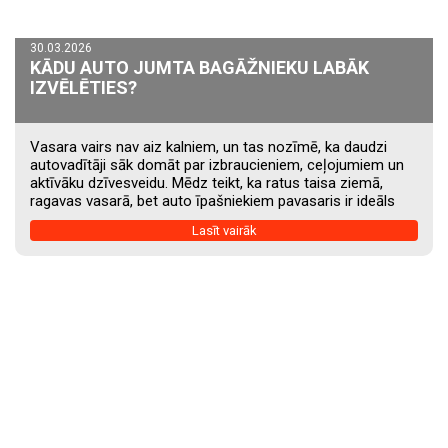
30.03.2026
KĀDU AUTO JUMTA BAGĀŽNIEKU LABĀK
IZVĒLĒTIES?
Vasara vairs nav aiz kalniem, un tas nozīmē, ka daudzi
autovadītāji sāk domāt par izbraucieniem, ceļojumiem un
aktīvāku dzīvesveidu. Mēdz teikt, ka ratus taisa ziemā,
ragavas vasarā, bet auto īpašniekiem pavasaris ir ideāls
brīdis padomāt par jumta aksesuāriem. Jumta bagāžnieks
Lasīt vairāk
var ievērojami paplašināt automašīnas iespējas. Tas ļauj
pārvadāt velosipēdus, slēpes, ceļojuma ekipējumu vai pat
izveidot pagaidu guļvietu uz auto jumta. Taču izvēle šajā
segmentā ir ļoti plaša, un ne visi risinājumi ir vienlīdz
praktiski. Tāpēc pirms iegādes ir vērts saprast,...