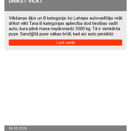
DRĪKST VILKT
Vilkšanas āķis un B kategorija: ko Latvijas autovadītājs reāli
drīkst vilkt Tava B kategorijas apliecība dod tiesības vadīt
auto, kura pilnā masa nepārsniedz 3500 kg. Tā ir vienkārša
puse. Sarežģītā puse sākas brīdī, kad aiz auto pieslēdz
piekabi. Velkamais kempera vagons, laivu piekabe, terases
Lasīt vairāk
dēļi no būvmateriālu veikala. Katram no šiem gadījumiem ir
savs noteikumu komplekts. Un vairākums autovadītāju
Latvijā tos nezina. Šeit ir konkrēts ceļvedis, kā saprast, ko
tu drīksti vilkt, kas tev tehniski par to atļauts, un kad...
06.05.2026