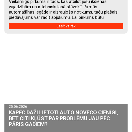
Veiksmīgs pirkums ir tāds, kas atbilst jūsu ikdienas
vajadzībām un ir tehniski labā stāvoklī. Pirmās
automašīnas iegāde ir aizraujošs notikums, taču plašais
piedāvājums var radīt apjukumu. Lai pirkums būtu
veiksmīgs un vēlāk neradītu neparedzētus izdevumus, ir
Lasīt vairāk
vērts ievērot dažus būtiskus soļus. 1. Nosakiet savu
budžetu Pirms sākat meklēt automašīnu, nosakiet, cik
daudz esat gatavs ieguldīt ne tikai tās iegādē, bet arī
uzturēšanā. Atcerieties, ka kopējās izmaksas veido
apdrošināšana, degviela, apkopes, riepas un iespējamie
remontdarbi. 2. Izvēlieties savām vajadzībām piemērotu
automašīnu...
25.06.2026
KĀPĒC DAŽI LIETOTI AUTO NOVECO CIENĪGI,
BET CITI KĻŪST PAR PROBLĒMU JAU PĒC
PĀRIS GADIEM?