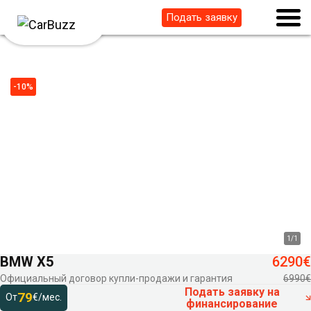
Подать заявку
-10%
1
/
1
BMW X5
6290€
Официальный договор купли-продажи и гарантия
6990€
Подать заявку на
79
От
€/мес.
финансирование