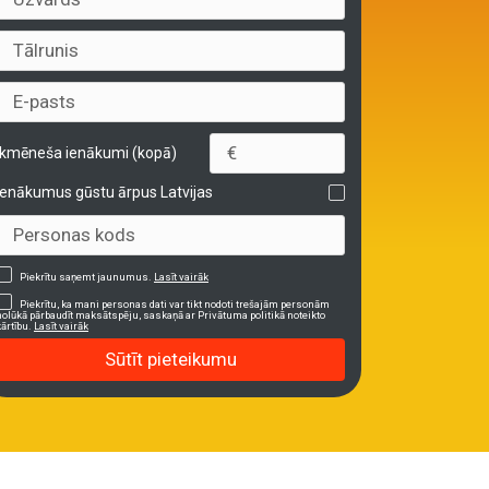
Ikmēneša ienākumi (kopā)
Ienākumus gūstu ārpus Latvijas
Piekrītu saņemt jaunumus.
Lasīt vairāk
Piekrītu, ka mani personas dati var tikt nodoti trešajām personām
nolūkā pārbaudīt maksātspēju, saskaņā ar Privātuma politikā noteikto
kārtību.
Lasīt vairāk
Sūtīt pieteikumu