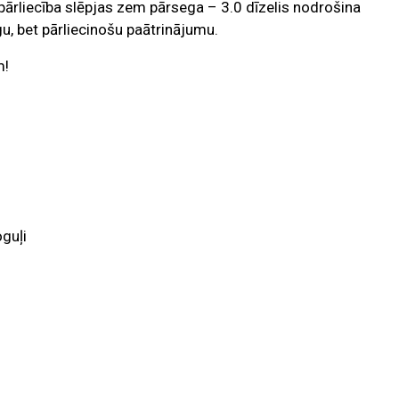
pārliecība slēpjas zem pārsega – 3.0 dīzelis nodrošina
, bet pārliecinošu paātrinājumu.
m!
oguļi