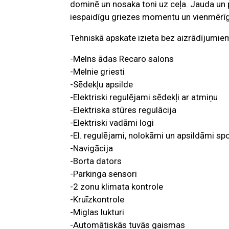
dominē un nosaka toni uz ceļa. Jauda un 
iespaidīgu griezes momentu un vienmērīgu
Tehniskā apskate izieta bez aizrādījumie
-Melns ādas Recaro salons
-Melnie griesti
-Sēdekļu apsilde
-Elektriski regulējami sēdekļi ar atmiņu
-Elektriska stūres regulācija
-Elektriski vadāmi logi
-El. regulējami, nolokāmi un apsildāmi sp
-Navigācija
-Borta dators
-Parkinga sensori
-2 zonu klimata kontrole
-Kruīzkontrole
-Miglas lukturi
-Automātiskās tuvās gaismas