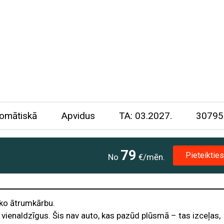
omātiskā
Apvidus
TA: 03.2027.
30795
79
Pieteikties
No
€/mēn.
ko ātrumkārbu.
 vienaldzīgus. Šis nav auto, kas pazūd plūsmā – tas izceļas,