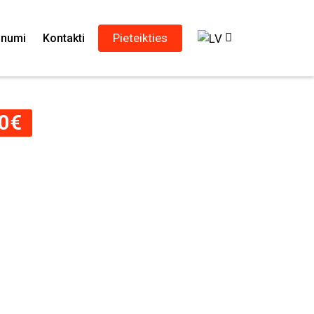
Pieteikties
unumi
Kontakti
0
€