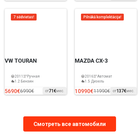
7 sēdvietas!
Pilnākā komplektācija!
VW TOURAN
MAZDA CX-3
2011
Ручная
2016
Автомат
1.2 Бензин
1.5 Дизель
5690€
10990€
6990€
11990€
71€
137€
от
мес.
от
мес.
Смотреть все автомобили