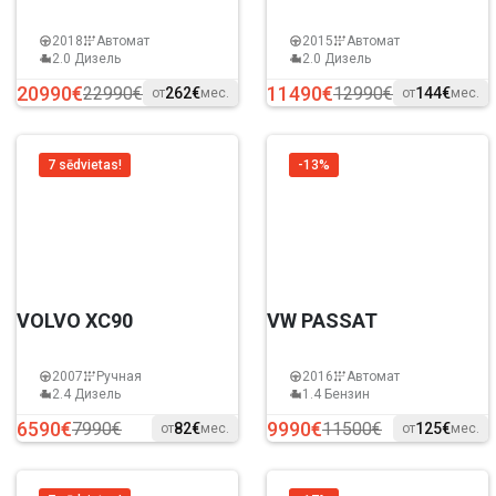
2018
Автомат
2015
Автомат
2.0 Дизель
2.0 Дизель
20990€
11490€
22990€
12990€
262€
144€
от
мес.
от
мес.
7 sēdvietas!
-13%
VOLVO XC90
VW PASSAT
2007
Ручная
2016
Автомат
2.4 Дизель
1.4 Бензин
6590€
9990€
7990€
11500€
82€
125€
от
мес.
от
мес.