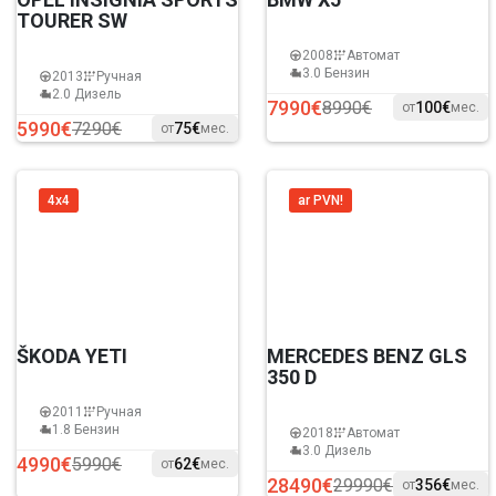
TOURER SW
2008
Автомат
3.0 Бензин
2013
Ручная
2.0 Дизель
7990€
8990€
100€
от
мес.
5990€
7290€
75€
от
мес.
4x4
ar PVN!
ŠKODA YETI
MERCEDES BENZ GLS
350 D
2011
Ручная
1.8 Бензин
2018
Автомат
3.0 Дизель
4990€
5990€
62€
от
мес.
28490€
29990€
356€
от
мес.