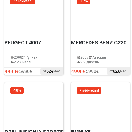
7 sēdvietas!
-17%
PEUGEOT 4007
MERCEDES BENZ C220
2008
Ручная
2007
Автомат
2.2 Дизель
2.2 Дизель
4990€
4990€
5990€
5990€
62€
62€
от
мес.
от
мес.
-18%
7 sēdvietas!
OPEL INSIGNIA SPORTS
BMW X5