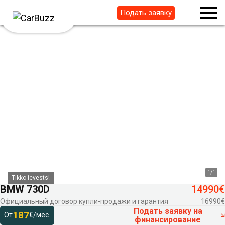
Подать заявку
1
/
1
Tikko ievests!
BMW 730D
14990€
Официальный договор купли-продажи и гарантия
16990€
Подать заявку на
187
От
€/мес.
финансирование