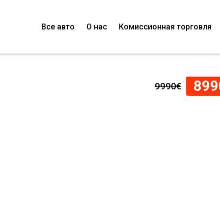
Все авто
О нас
Комиссионная торговля
899
9990€