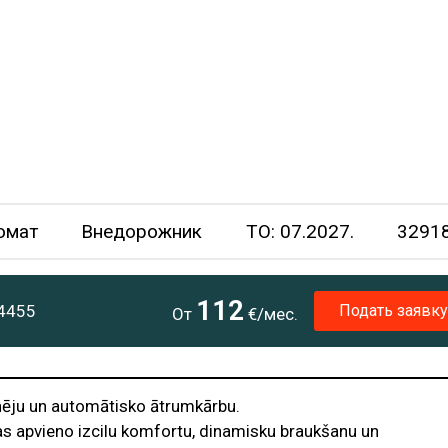
омат
Внедорожник
TO: 07.2027.
3291
112
Подать заявку
4455
От
€/мес.
nēju un automātisko ātrumkārbu.
s apvieno izcilu komfortu, dinamisku braukšanu un