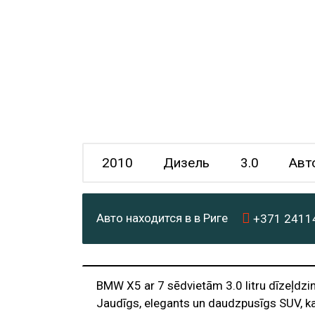
2010
Дизель
3.0
Авт
Авто находится в в Риге
+371
2411
BMW X5 ar 7 sēdvietām 3.0 litru dīzeļdzi
Jaudīgs, elegants un daudzpusīgs SUV, ka