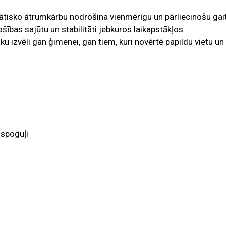
ātisko ātrumkārbu nodrošina vienmērīgu un pārliecinošu gai
šības sajūtu un stabilitāti jebkuros laikapstākļos.
ku izvēli gan ģimenei, gan tiem, kuri novērtē papildu vietu un
u
 spoguļi