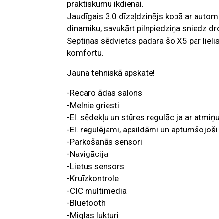
praktiskumu ikdienai.
Jaudīgais 3.0 dīzeļdzinējs kopā ar autom
dinamiku, savukārt pilnpiedziņa sniedz dro
Septiņas sēdvietas padara šo X5 par lielis
komfortu.
Jauna tehniskā apskate!
-Recaro ādas salons
-Melnie griesti
-El. sēdekļu un stūres regulācija ar atmiņ
-El. regulējami, apsildāmi un aptumšojoši
-Parkošanās sensori
-Navigācija
-Lietus sensors
-Kruīzkontrole
-CIC multimedia
-Bluetooth
-Miglas lukturi