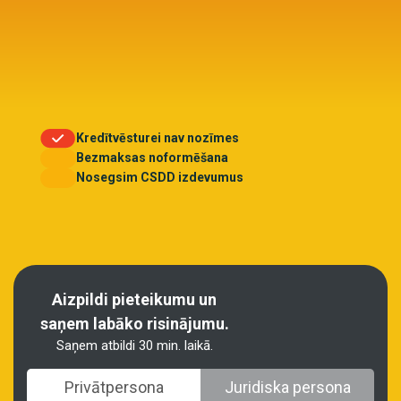
Kredītvēsturei nav nozīmes
Bezmaksas noformēšana
Nosegsim CSDD izdevumus
Aizpildi pieteikumu un
saņem labāko risinājumu.
Saņem atbildi 30 min. laikā.
Privātpersona
Juridiska persona