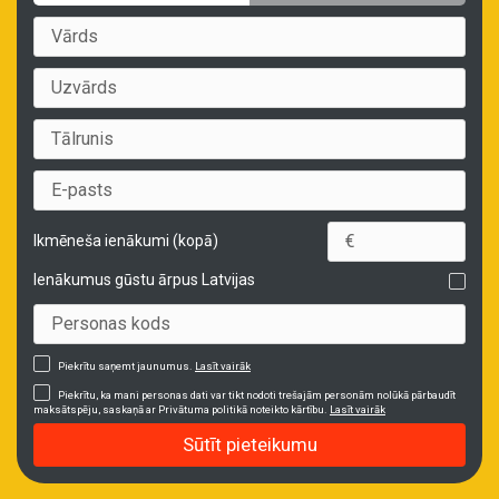
Ikmēneša ienākumi (kopā)
Ienākumus gūstu ārpus Latvijas
Piekrītu saņemt jaunumus.
Lasīt vairāk
Piekrītu, ka mani personas dati var tikt nodoti trešajām personām nolūkā pārbaudīt
maksātspēju, saskaņā ar Privātuma politikā noteikto kārtību.
Lasīt vairāk
Sūtīt pieteikumu