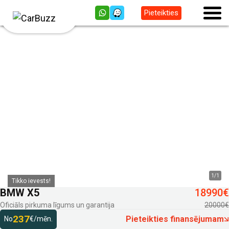
Pieteikties
1
/
1
Tikko ievests!
BMW X5
18990€
Oficiāls pirkuma līgums un garantija
20000€
237
Pieteikties finansējumam
No
€/mēn.