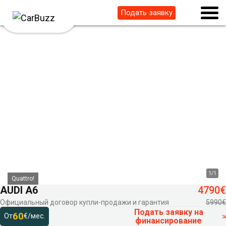
Подать заявку
1
/
1
Quattro!
AUDI A6
4790€
Официальный договор купли-продажи и гарантия
5990€
Подать заявку на
60
От
€/мес.
финансирование