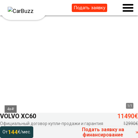
Подать заявку
1
/
1
4x4!
VOLVO XC60
11490€
Официальный договор купли-продажи и гарантия
12990€
Подать заявку на
144
От
€/мес.
финансирование