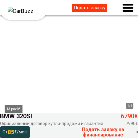
Подать заявку
1
/
1
M-pack!
BMW 320SI
6790€
Официальный договор купли-продажи и гарантия
7990€
Подать заявку на
85
От
€/мес.
финансирование