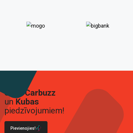
Seko
Carbuzz
un
Kubas
piedzīvojumiem!
Pievienojies!