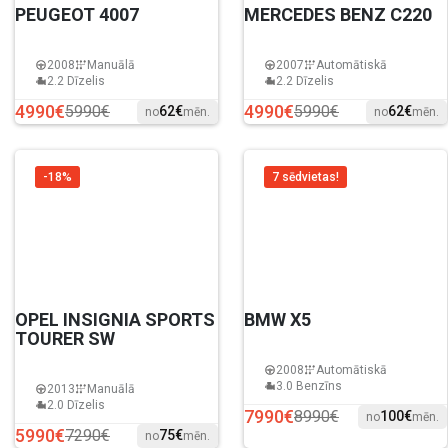
PEUGEOT 4007
MERCEDES BENZ C220
2008
Manuālā
2007
Automātiskā
2.2 Dīzelis
2.2 Dīzelis
4990€
4990€
5990€
5990€
62€
62€
no
mēn.
no
mēn.
-18%
7 sēdvietas!
OPEL INSIGNIA SPORTS
BMW X5
TOURER SW
2008
Automātiskā
3.0 Benzīns
2013
Manuālā
2.0 Dīzelis
7990€
8990€
100€
no
mēn.
5990€
7290€
75€
no
mēn.