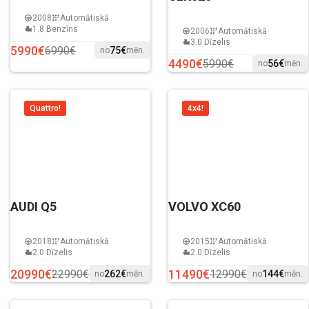
2008
Automātiskā
1.8 Benzīns
2006
Automātiskā
3.0 Dīzelis
5990€
6990€
75€
no
mēn.
4490€
5990€
56€
no
mēn.
Quattro!
4x4!
AUDI Q5
VOLVO XC60
2018
Automātiskā
2015
Automātiskā
2.0 Dīzelis
2.0 Dīzelis
20990€
11490€
22990€
12990€
262€
144€
no
mēn.
no
mēn.