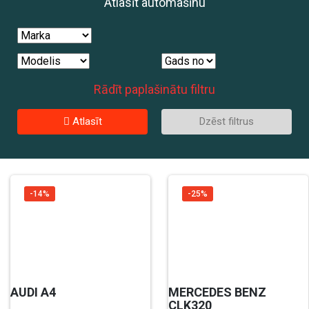
Atlasīt automašīnu
Rādīt paplašinātu filtru
Atlasīt
Dzēst filtrus
-14%
-25%
AUDI A4
MERCEDES BENZ
CLK320