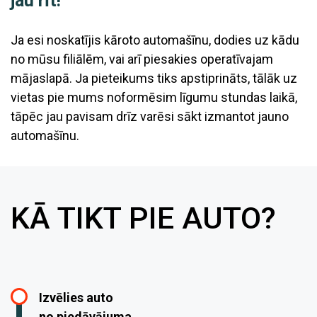
jau rīt!
Ja esi noskatījis kāroto automašīnu, dodies uz kādu
no mūsu filiālēm, vai arī piesakies operatīvajam
mājaslapā. Ja pieteikums tiks apstiprināts, tālāk uz
vietas pie mums noformēsim līgumu stundas laikā,
tāpēc jau pavisam drīz varēsi sākt izmantot jauno
automašīnu.
KĀ TIKT PIE AUTO?
Izvēlies auto
no piedāvājuma