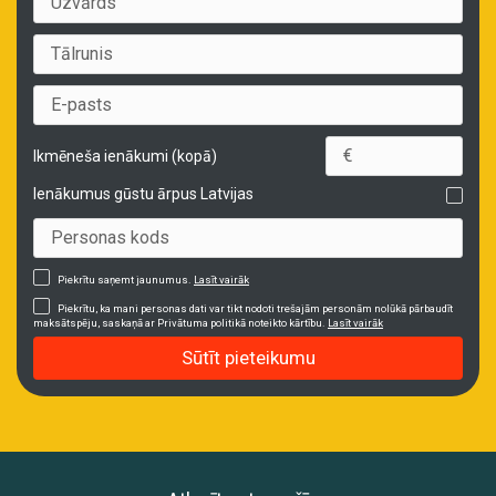
Ikmēneša ienākumi (kopā)
Ienākumus gūstu ārpus Latvijas
Piekrītu saņemt jaunumus.
Lasīt vairāk
Piekrītu, ka mani personas dati var tikt nodoti trešajām personām nolūkā pārbaudīt
maksātspēju, saskaņā ar Privātuma politikā noteikto kārtību.
Lasīt vairāk
Sūtīt pieteikumu