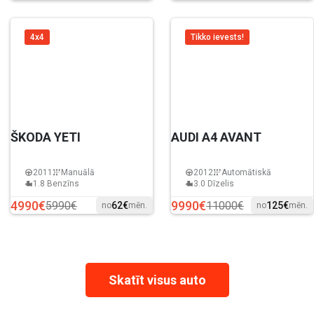
4x4
Tikko ievests!
ŠKODA YETI
AUDI A4 AVANT
2011
Manuālā
2012
Automātiskā
1.8 Benzīns
3.0 Dīzelis
4990€
9990€
5990€
11000€
62€
125€
no
mēn.
no
mēn.
Skatīt visus auto