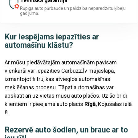
Tehniskā garantija
Rūpīga auto pārbaude un palīdzība neparedzētu ķibeļu
gadījumā.
Kur iespējams iepazīties ar
automašīnu klāstu?
Ar mūsu piedāvātajām automašīnām pavisam
vienkārši var iepazīties Carbuzz.lv mājaslapā,
izmantojot filtru, kas atvieglos automašīnas
meklēšanas procesu. Tāpat automašīnas var
apskatīt arī uz vietas mūsu auto plačos. Uz šo brīdi
klientiem ir pieejams auto placis
Rīgā
, Kojusalas ielā
8.
Rezervē auto šodien, un brauc ar to