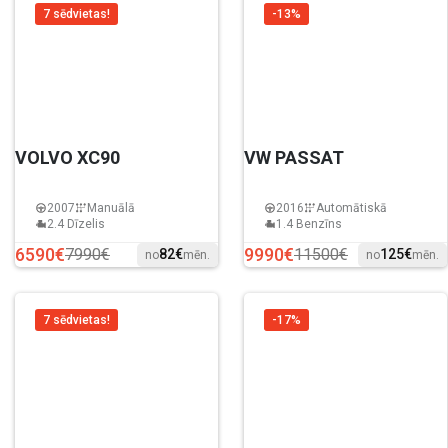
7 sēdvietas!
-13%
VOLVO XC90
VW PASSAT
2007
Manuālā
2016
Automātiskā
2.4 Dīzelis
1.4 Benzīns
6590€
9990€
7990€
11500€
82€
125€
no
mēn.
no
mēn.
7 sēdvietas!
-17%