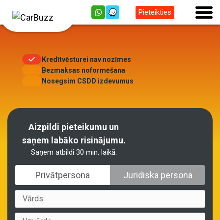
Pieteikties
Kredītvēsturei nav nozīmes
Bezmaksas noformēšana
Nosegsim CSDD izdevumus
Aizpildi pieteikumu un
saņem labāko risinājumu.
Saņem atbildi 30 min. laikā.
Privātpersona
Juridiska persona