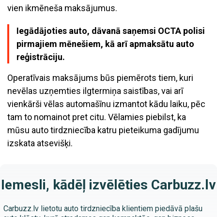
vien ikmēneša maksājumus.
Iegādājoties auto, dāvanā saņemsi OCTA polisi
pirmajiem mēnešiem, kā arī apmaksātu auto
reģistrāciju.
Operatīvais maksājums būs piemērots tiem, kuri
nevēlas uzņemties ilgtermiņa saistības, vai arī
vienkārši vēlas automašīnu izmantot kādu laiku, pēc
tam to nomainot pret citu. Vēlamies piebilst, ka
mūsu auto tirdzniecība katru pieteikuma gadījumu
izskata atsevišķi.
Iemesli, kādēļ izvēlēties Carbuzz.lv
Carbuzz.lv lietotu auto tirdzniecība klientiem piedāvā plašu