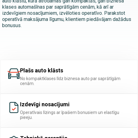
auto klāstu, kurā atrodamas gan kompaktās, gan biznesa
klases automašīnas par saprātīgām cenām, kā arī ar
izdevīgiem nosacījumiem, izvēloties operatīvo. Parakstot
operatīvā maksājuma līgumu, klientiem piedāvājam dažādus
bonusus.
Plašs auto klāsts
No kompaktklases līdz biznesa auto par saprātīgām
cenām.
Izdevīgi nosacījumi
Operatīvais līzings ar īpašiem bonusiem un elastīgu
pieeju.