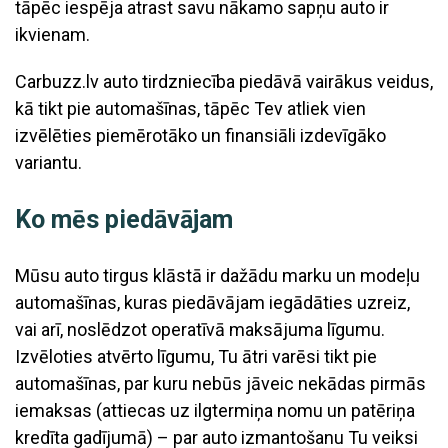
tāpēc iespēja atrast savu nākamo sapņu auto ir
ikvienam.
Carbuzz.lv auto tirdzniecība piedāvā vairākus veidus,
kā tikt pie automašīnas, tāpēc Tev atliek vien
izvēlēties piemērotāko un finansiāli izdevīgāko
variantu.
Ko mēs piedāvājam
Mūsu auto tirgus klāstā ir dažādu marku un modeļu
automašīnas, kuras piedāvājam iegādāties uzreiz,
vai arī, noslēdzot operatīvā maksājuma līgumu.
Izvēloties atvērto līgumu, Tu ātri varēsi tikt pie
automašīnas, par kuru nebūs jāveic nekādas pirmās
iemaksas (attiecas uz ilgtermiņa nomu un patēriņa
kredīta gadījumā) – par auto izmantošanu Tu veiksi