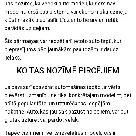
Tas nozīmē, ka vecāki auto modeļi, kuriem nav
modernu drošības sistēmu vai ekonomisku dzinēju,
kļūst mazāk pieprasīti. Līdz ar to tie arvien retāk
parādās uz ceļiem.
Šīs pārmaiņas var redzēt arī lietoto auto tirgū, kur
pieprasījums pēc jaunākām paaudzēm ir daudz
lielāks.
KO TAS NOZĪMĒ PIRCĒJIEM
Ja pavasarī apsverat automašīnas iegādi, ir vērts
pievērst uzmanību ne tikai konkrētajam modelim, bet
arī tā popularitātei un uzturēšanas iespējām
nākotnē. Auto, kas jau sāk pazust no ceļiem, var būt
grūtāk uzturēt vai pārdot vēlāk.
Tāpēc vienmēr ir vērts izvēlēties modeli, kas ir