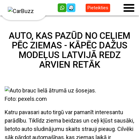
Pieteikties
AUTO, KAS PAZŪD NO CEĻIEM
PĒC ZIEMAS - KĀPĒC DAŽUS
MODEĻUS LATVIJĀ REDZ
ARVIEN RETĀK
Foto: pexels.com
Katru pavasari auto tirgū var pamanīt interesantu
parādību. Tiklīdz ziema beidzas un ceļi kļūst sausāki,
lietoto auto sludinājumu skaits strauji pieaug. Cilvēki
sāk pārdot automašīnas, kas ziemas laikā ir