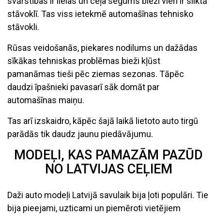
svārstības ir lielas un ceļa segums bieži vien ir sliktā
stāvoklī. Tas viss ietekmē automašīnas tehnisko
stāvokli.
Rūsas veidošanās, piekares nodilums un dažādas
sīkākas tehniskas problēmas bieži kļūst
pamanāmas tieši pēc ziemas sezonas. Tāpēc
daudzi īpašnieki pavasarī sāk domāt par
automašīnas maiņu.
Tas arī izskaidro, kāpēc šajā laikā lietoto auto tirgū
parādās tik daudz jaunu piedāvājumu.
MODEĻI, KAS PAMAZĀM PAZŪD
NO LATVIJAS CEĻIEM
Daži auto modeļi Latvijā savulaik bija ļoti populāri. Tie
bija pieejami, uzticami un piemēroti vietējiem