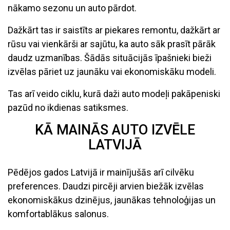
nākamo sezonu un auto pārdot.
Dažkārt tas ir saistīts ar piekares remontu, dažkārt ar
rūsu vai vienkārši ar sajūtu, ka auto sāk prasīt pārāk
daudz uzmanības. Šādās situācijās īpašnieki bieži
izvēlas pāriet uz jaunāku vai ekonomiskāku modeli.
Tas arī veido ciklu, kurā daži auto modeļi pakāpeniski
pazūd no ikdienas satiksmes.
KĀ MAINĀS AUTO IZVĒLE
LATVIJĀ
Pēdējos gados Latvijā ir mainījušās arī cilvēku
preferences. Daudzi pircēji arvien biežāk izvēlas
ekonomiskākus dzinējus, jaunākas tehnoloģijas un
komfortablākus salonus.