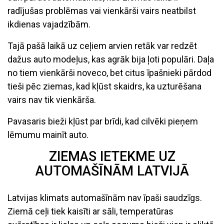
radījušas problēmas vai vienkārši vairs neatbilst
ikdienas vajadzībām.
Tajā pašā laikā uz ceļiem arvien retāk var redzēt
dažus auto modeļus, kas agrāk bija ļoti populāri. Daļa
no tiem vienkārši noveco, bet citus īpašnieki pārdod
tieši pēc ziemas, kad kļūst skaidrs, ka uzturēšana
vairs nav tik vienkārša.
Pavasaris bieži kļūst par brīdi, kad cilvēki pieņem
lēmumu mainīt auto.
ZIEMAS IETEKME UZ
AUTOMAŠĪNĀM LATVIJĀ
Latvijas klimats automašīnām nav īpaši saudzīgs.
Ziemā ceļi tiek kaisīti ar sāli, temperatūras