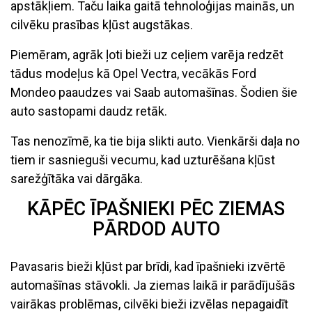
apstākļiem. Taču laika gaitā tehnoloģijas mainās, un
cilvēku prasības kļūst augstākas.
Piemēram, agrāk ļoti bieži uz ceļiem varēja redzēt
tādus modeļus kā Opel Vectra, vecākās Ford
Mondeo paaudzes vai Saab automašīnas. Šodien šie
auto sastopami daudz retāk.
Tas nenozīmē, ka tie bija slikti auto. Vienkārši daļa no
tiem ir sasnieguši vecumu, kad uzturēšana kļūst
sarežģītāka vai dārgāka.
KĀPĒC ĪPAŠNIEKI PĒC ZIEMAS
PĀRDOD AUTO
Pavasaris bieži kļūst par brīdi, kad īpašnieki izvērtē
automašīnas stāvokli. Ja ziemas laikā ir parādījušās
vairākas problēmas, cilvēki bieži izvēlas nepagaidīt