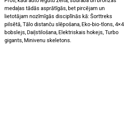
Proti, kādi auto iegūtu zelta, sudraba un bronzas
medaļas tādās asprātīgās, bet pircējam un
lietotājam nozīmīgās disciplīnās kā: Šorttreks
pilsētā, Tālo distanču slēpošana, Eko-bio-tlons, 4×4
bobslejs, Daiļstilošana, Elektriskais hokejs, Turbo
gigants, Minivenu skeletons.