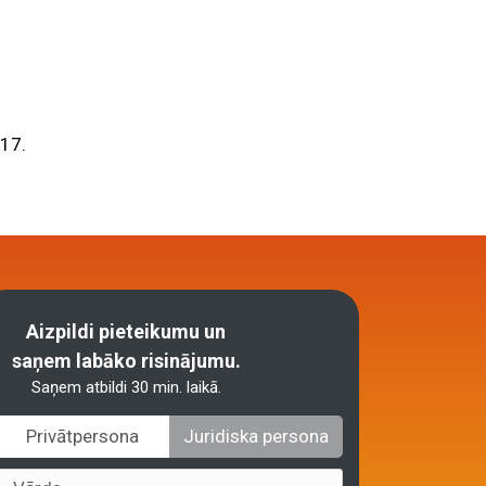
017.
Aizpildi pieteikumu un
saņem labāko risinājumu.
Saņem atbildi 30 min. laikā.
Privātpersona
Juridiska persona