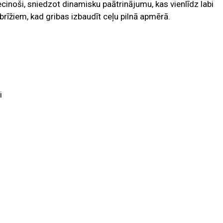
ecinoši, sniedzot dinamisku paātrinājumu, kas vienlīdz labi
rīžiem, kad gribas izbaudīt ceļu pilnā apmērā.
i