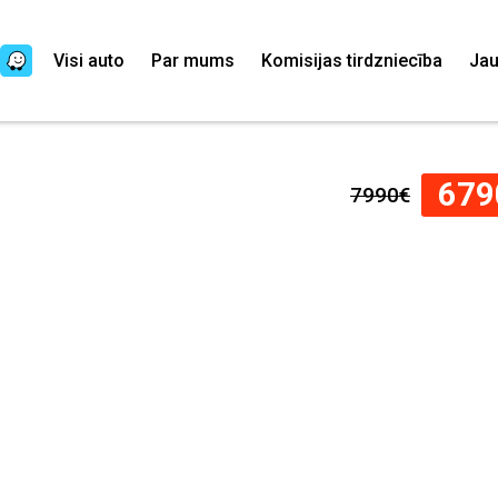
Visi auto
Par mums
Komisijas tirdzniecība
Ja
679
7990€