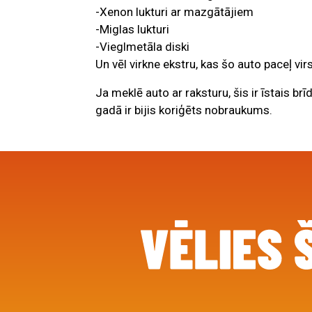
-Xenon lukturi ar mazgātājiem
-Miglas lukturi
-Vieglmetāla diski
Un vēl virkne ekstru, kas šo auto paceļ vi
Ja meklē auto ar raksturu, šis ir īstais b
gadā ir bijis koriģēts nobraukums.