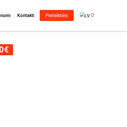
Pieteikties
unumi
Kontakti
0
€