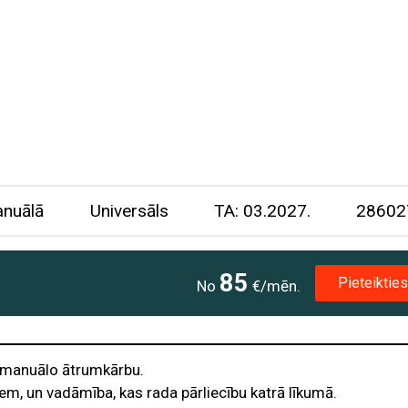
nuālā
Universāls
TA: 03.2027.
28602
85
Pieteikties
No
€/mēn.
 manuālo ātrumkārbu.
m, un vadāmība, kas rada pārliecību katrā līkumā.