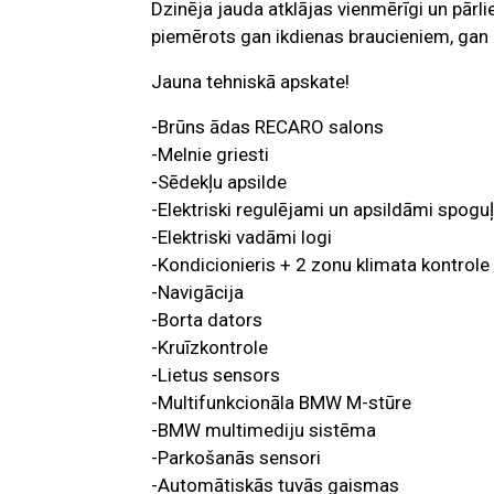
Dzinēja jauda atklājas vienmērīgi un pārli
piemērots gan ikdienas braucieniem, gan b
Jauna tehniskā apskate!
-Brūns ādas RECARO salons
-Melnie griesti
-Sēdekļu apsilde
-Elektriski regulējami un apsildāmi spoguļ
-Elektriski vadāmi logi
-Kondicionieris + 2 zonu klimata kontrole
-Navigācija
-Borta dators
-Kruīzkontrole
-Lietus sensors
-Multifunkcionāla BMW M-stūre
-BMW multimediju sistēma
-Parkošanās sensori
-Automātiskās tuvās gaismas