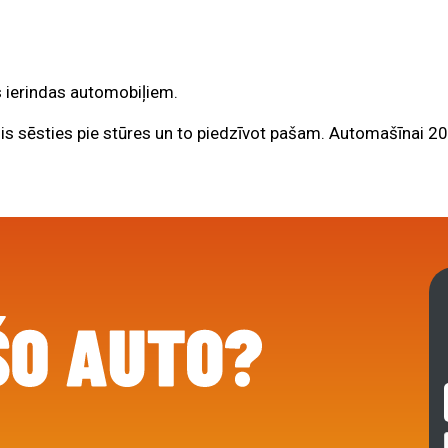
rs ierindas automobiļiem.
rīdis sēsties pie stūres un to piedzīvot pašam. Automašīnai 2