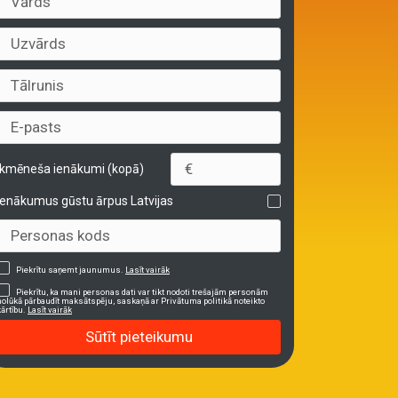
Ikmēneša ienākumi (kopā)
Ienākumus gūstu ārpus Latvijas
Piekrītu saņemt jaunumus.
Lasīt vairāk
Piekrītu, ka mani personas dati var tikt nodoti trešajām personām
nolūkā pārbaudīt maksātspēju, saskaņā ar Privātuma politikā noteikto
kārtību.
Lasīt vairāk
Sūtīt pieteikumu