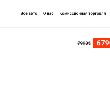
Все авто
О нас
Комиссионная торговля
679
7990€