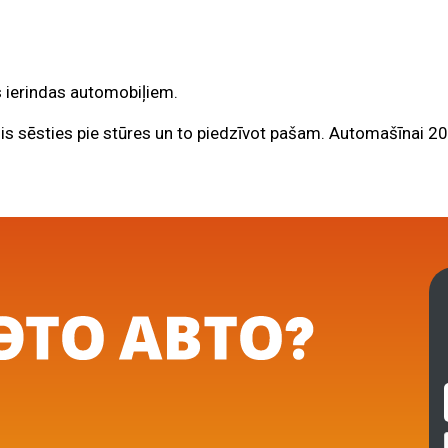
rs ierindas automobiļiem.
rīdis sēsties pie stūres un to piedzīvot pašam. Automašīnai 2