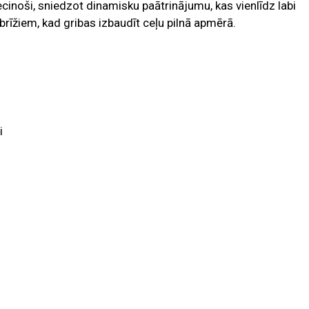
ecinoši, sniedzot dinamisku paātrinājumu, kas vienlīdz labi
rīžiem, kad gribas izbaudīt ceļu pilnā apmērā.
i