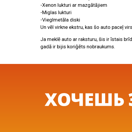
-Xenon lukturi ar mazgātājiem
-Miglas lukturi
-Vieglmetāla diski
Un vēl virkne ekstru, kas šo auto paceļ vi
Ja meklē auto ar raksturu, šis ir īstais b
gadā ir bijis koriģēts nobraukums.