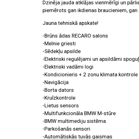
Dzinēja jauda atklājas vienmērīgi un pārli
piemērots gan ikdienas braucieniem, gan b
Jauna tehniskā apskate!
-Brūns ādas RECARO salons
-Melnie griesti
-Sēdekļu apsilde
-Elektriski regulējami un apsildāmi spoguļ
-Elektriski vadāmi logi
-Kondicionieris + 2 zonu klimata kontrole
-Navigācija
-Borta dators
-Kruīzkontrole
-Lietus sensors
-Multifunkcionāla BMW M-stūre
-BMW multimediju sistēma
-Parkošanās sensori
-Automātiskās tuvās gaismas