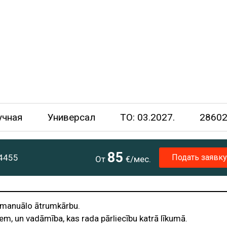
учная
Универсал
TO: 03.2027.
28602
85
Подать заявку
4455
От
€/мес.
 manuālo ātrumkārbu.
m, un vadāmība, kas rada pārliecību katrā līkumā.