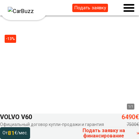
Подать заявку
-13%
1
/
1
VOLVO V60
6490€
Официальный договор купли-продажи и гарантия
7500€
Подать заявку на
81
От
€/мес.
финансирование