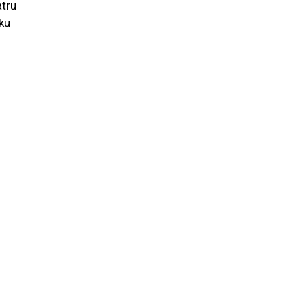
atru
ku