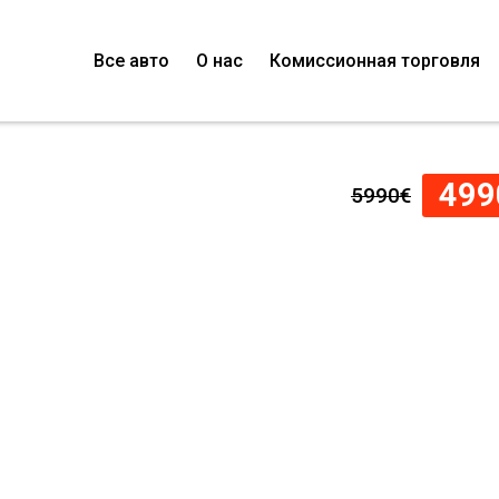
Все авто
О нас
Комиссионная торговля
499
5990€