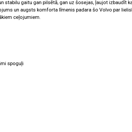
 stabilu gaitu gan pilsētā, gan uz šosejas, ļaujot izbaudīt k
ojums un augsts komforta līmenis padara šo Volvo par lielis
ālākiem ceļojumiem.
āmi spoguļi