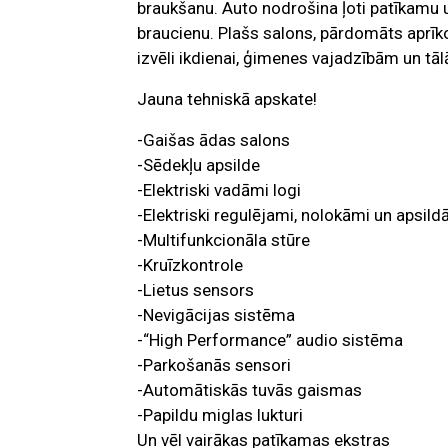
braukšanu. Auto nodrošina ļoti patīkamu un
braucienu. Plašs salons, pārdomāts aprīk
izvēli ikdienai, ģimenes vajadzībām un t
Jauna tehniskā apskate!
-Gaišas ādas salons
-Sēdekļu apsilde
-Elektriski vadāmi logi
-Elektriski regulējami, nolokāmi un apsild
-Multifunkcionāla stūre
-Kruīzkontrole
-Lietus sensors
-Nevigācijas sistēma
-“High Performance” audio sistēma
-Parkošanās sensori
-Automātiskās tuvās gaismas
-Papildu miglas lukturi
Un vēl vairākas patīkamas ekstras