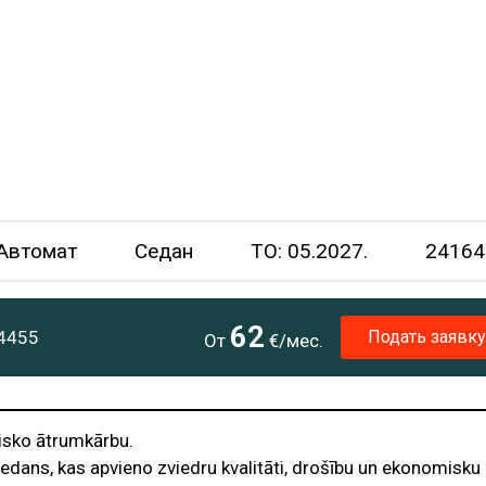
Автомат
Седан
TO: 05.2027.
24164
62
Подать заявку
4455
От
€/мес.
isko ātrumkārbu.
edans, kas apvieno zviedru kvalitāti, drošību un ekonomisku