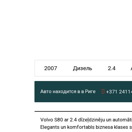
2007
Дизель
2.4
Авто находится в в Риге
+371
2411
Volvo S80 ar 2.4 dīzeļdzinēju un automāt
Elegants un komfortabls biznesa klases s