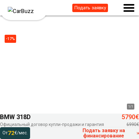
Подать заявку
-17%
1
/
1
BMW 318D
5790€
Официальный договор купли-продажи и гарантия
6990€
Подать заявку на
72
От
€/мес.
финансирование