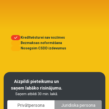
Kredītvēsturei nav nozīmes
Bezmaksas noformēšana
Nosegsim CSDD izdevumus
Aizpildi pieteikumu un
saņem labāko risinājumu.
Saņem atbildi 30 min. laikā.
Privātpersona
Juridiska persona