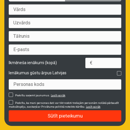
Ikmēneša ienākumi (kopā)
Ienākumus gūstu ārpus Latvijas
Piekrītu saņemt jaunumus.
Lasīt vairāk
Piekrītu, ka mani personas dati var tikt nodoti trešajām personām nolūkā pārbaudīt
maksātspēju, saskaņā ar Privātuma politikā noteikto kārtību.
Lasīt vairāk
Sūtīt pieteikumu