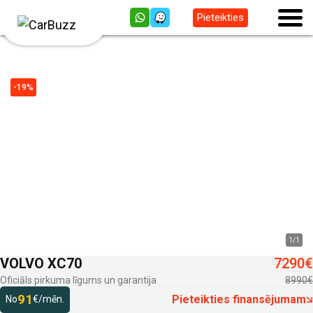
Pieteikties
-19%
1
/
1
VOLVO XC70
7290€
Oficiāls pirkuma līgums un garantija
8990€
91
Pieteikties finansējumam
No
€/mēn.