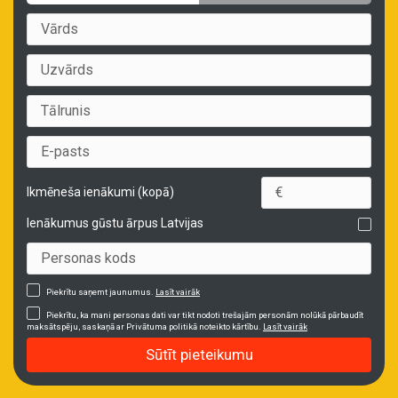
Ikmēneša ienākumi (kopā)
Ienākumus gūstu ārpus Latvijas
Piekrītu saņemt jaunumus.
Lasīt vairāk
Piekrītu, ka mani personas dati var tikt nodoti trešajām personām nolūkā pārbaudīt
maksātspēju, saskaņā ar Privātuma politikā noteikto kārtību.
Lasīt vairāk
Sūtīt pieteikumu