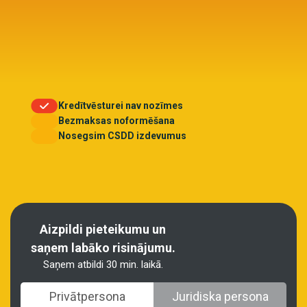
Kredītvēsturei nav nozīmes
Bezmaksas noformēšana
Nosegsim CSDD izdevumus
Aizpildi pieteikumu un
saņem labāko risinājumu.
Saņem atbildi 30 min. laikā.
Privātpersona
Juridiska persona