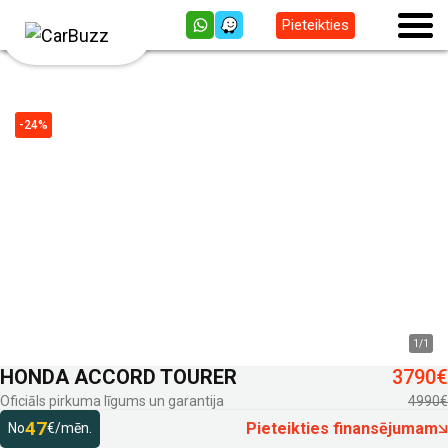
Pieteikties
-24%
1
/
1
HONDA ACCORD TOURER
3790€
Oficiāls pirkuma līgums un garantija
4990€
47
Pieteikties finansējumam
No
€/mēn.