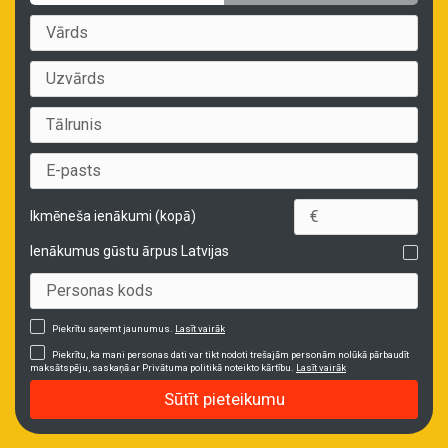
Ikmēneša ienākumi (kopā)
Ienākumus gūstu ārpus Latvijas
Piekrītu saņemt jaunumus.
Lasīt vairāk
Piekrītu, ka mani personas dati var tikt nodoti trešajām personām nolūkā pārbaudīt
maksātspēju, saskaņā ar Privātuma politikā noteikto kārtību.
Lasīt vairāk
Sūtīt pieteikumu