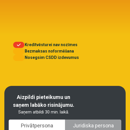
Kredītvēsturei nav nozīmes
Bezmaksas noformēšana
Nosegsim CSDD izdevumus
Aizpildi pieteikumu un
saņem labāko risinājumu.
Saņem atbildi 30 min. laikā.
Privātpersona
Juridiska persona