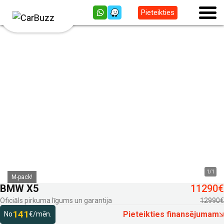
Pieteikties
1
/
1
M-pack!
BMW X5
11290€
Oficiāls pirkuma līgums un garantija
12990€
141
Pieteikties finansējumam
No
€/mēn.