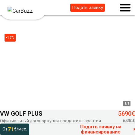
Подать заявку
-17%
1
/
1
VW GOLF PLUS
5690€
Официальный договор купли-продажи и гарантия
6890€
Подать заявку на
71
От
€/мес.
финансирование