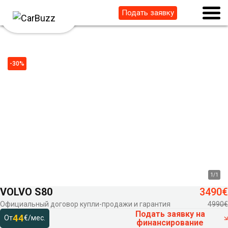
Подать заявку
-30%
1
/
1
VOLVO S80
3490€
Официальный договор купли-продажи и гарантия
4990€
Подать заявку на
44
От
€/мес.
финансирование