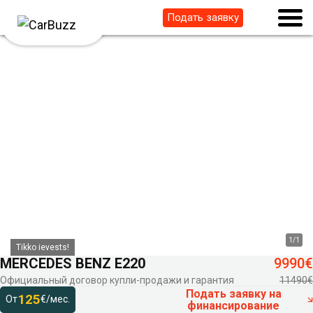
Подать заявку
1
/
1
Tikko ievests!
MERCEDES BENZ E220
9990€
Официальный договор купли-продажи и гарантия
11490€
Подать заявку на
125
От
€/мес.
финансирование