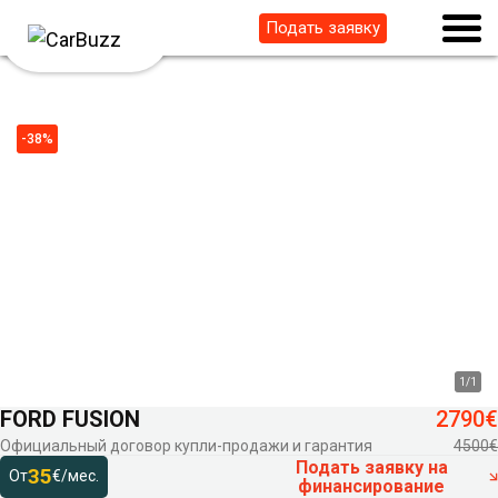
Подать заявку
-38%
1
/
1
FORD FUSION
2790€
Официальный договор купли-продажи и гарантия
4500€
Подать заявку на
35
От
€/мес.
финансирование